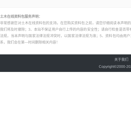
土木在线资料包服务声明：
非常感谢您对土木在线资料包的支持。在您购买资料包之前，请您仔细阅读本声明的
我们将及时撤除；3、本站不保证用户自行上传的内容的安全性；请自行检查是否带
法规，当本声明与国家法律法规冲突时，以国家法律法规为准；5、资料包均由用
系，我们会在第—时间删除相关内容！
关于我们
Copyright©2000-2