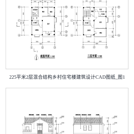
225平米2层混合结构乡村住宅楼建筑设计CAD图纸_图1