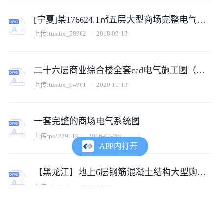
[宁夏]某176624.1㎡五层大型商场完整电气图纸（一级负荷，第三类防雷）
上传:tumux_58962
2018-09-13
二十六层商业综合楼全套cad电气施工图（含办公、酒店、公寓）
上传:tumux_64981
2020-11-13
一套完整的商场电气系统图
上传:ps2239119
2016-07-26
APP内打开
【黑龙江】地上6层钢筋混凝土结构大型购物商场全套电气施工图纸，共100张（8万平）
上传:skysky8
2014-07-04