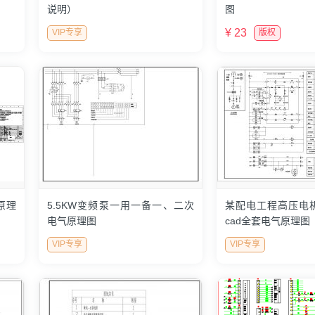
说明）
图
¥ 23
VIP专享
版权
原理
5.5KW变频泵一用一备一、二次
某配电工程高压电
电气原理图
cad全套电气原理
VIP专享
VIP专享