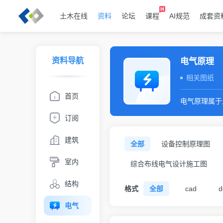
土木在线
资料
论坛
课程
AI规范
成套资
资料导航
电气原理
相关图纸
首页
电气原理属于
订阅
建筑
全部
设备控制原理图
室内
综合布线电气设计施工图
结构
格式
全部
cad
d
电气