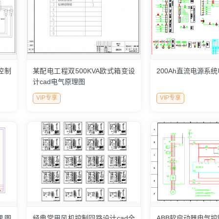
控制
某配电工程双500KVA欧式箱变设
200Ah直流电源系
计cad电气原理图
VIP专享
VIP专享
理图
经典常用风机控制回路设计cad全
ABB软启动器电气