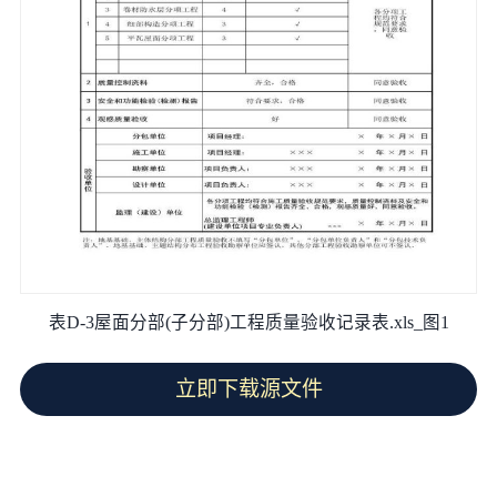
表D-3屋面分部(子分部)工程质量验收记录表.xls_图1
立即下载源文件