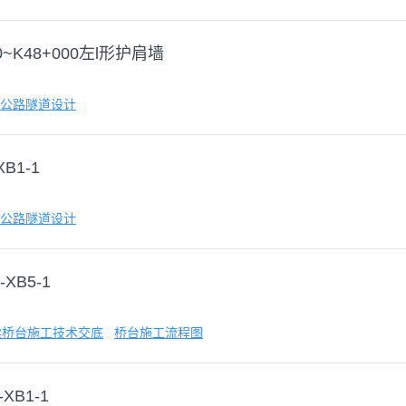
60~K48+000左l形护肩墙
公路隧道设计
XB1-1
公路隧道设计
-XB5-1
梁桥台施工技术交底
桥台施工流程图
-XB1-1