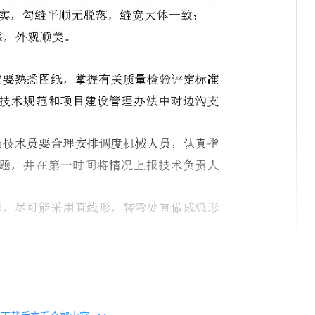
47+670~+685矩形盖板边沟-图一