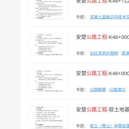
安楚
公路工程
-K46+7
专题：
混凝土盖板边沟技术
安楚
公路工程
-K46+0
专题：
左红军造价案例
高
安楚
公路工程
-K46+0
专题：
公路概算
公路渡口
安楚
公路工程
-软土地基（
专题：
软土（黄土）地基处