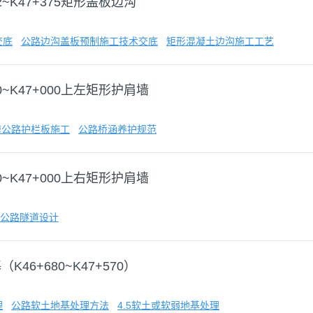
12~K47+375矩形盖板边沟
交底
公路边沟盖板预制施工技术交底
矩形混凝土边沟施工工艺
00~K47+000上左矩形护肩墙
速公路护栏板施工
公路桥涵养护规范
00~K47+000上右矩形护肩墙
公路隧道设计
K46+680~K47+570）
理
公路软土地基处理方法
4.5软土或软弱地基处理