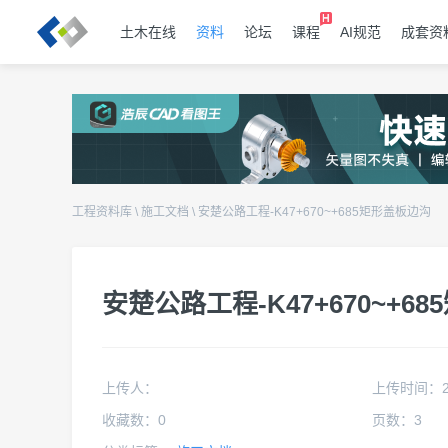
土木在线
资料
论坛
课程
AI规范
成套资
工程资料库
\
施工文档
\
安楚公路工程-K47+670~+685矩形盖板边沟
安楚公路工程-K47+670~+6
上传人：
上传时间：
收藏数：
0
页数：
3