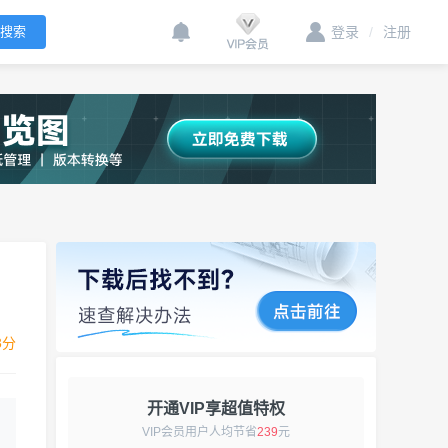
登录
/
注册
3分
开通VIP享超值特权
VIP会员用户人均节省
239
元