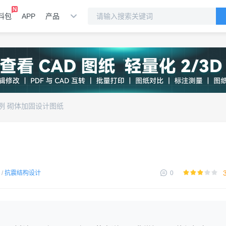
料包
APP
产品
例 砌体加固设计图纸
/
抗震结构设计
0