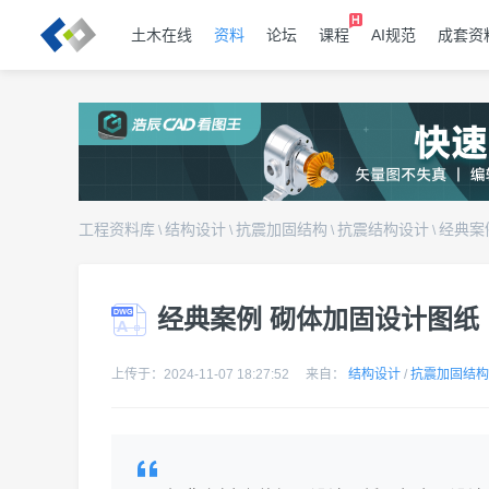
土木在线
资料
论坛
课程
AI规范
成套资
工程资料库
结构设计
抗震加固结构
抗震结构设计
经典案
\
\
\
\
经典案例 砌体加固设计图纸
上传于：2024-11-07 18:27:52
来自：
结构设计
/
抗震加固结构