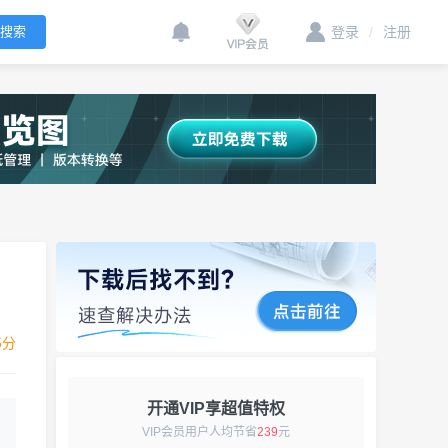
登录
/
注册
5分
开通VIP享超值特权
VIP会员用户人均节省
239
元