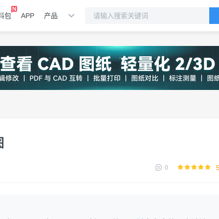
料包
APP
产品
图
0