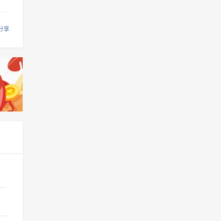
分享
明、动力系统。，图纸包含着强电施工设计说明及图例、首层照明平面布置图、首层插座平面布置图等，图纸内容完整，表达清晰，制图严谨，欢迎设计师下载使用。