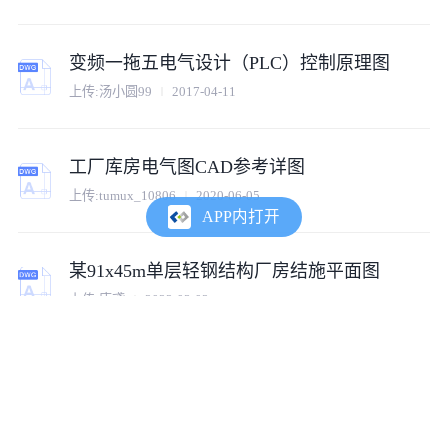
变频一拖五电气设计（PLC）控制原理图
上传:汤小圆99
2017-04-11
工厂库房电气图CAD参考详图
上传:tumux_10806
2020-06-05
APP内打开
某91x45m单层轻钢结构厂房结施平面图
上传:唐鸢
2022-03-02
某钢结构重钢厂房全套结构详细cad设计施工图
上传:tumux_32856
2019-09-29